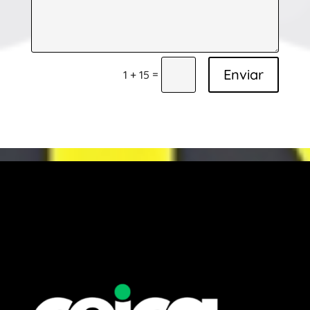
Enviar
=
1 + 15