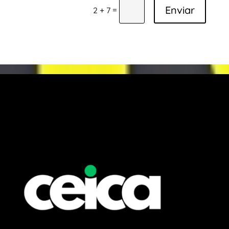
Enviar
=
2 + 7