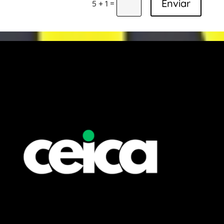
Enviar
=
5 + 1