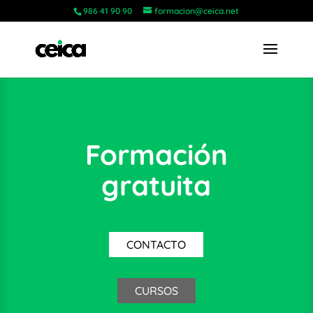
986 41 90 90
formacion@ceica.net
Formación
gratuita
CONTACTO
CURSOS