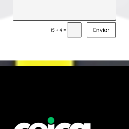
Enviar
=
15 + 4