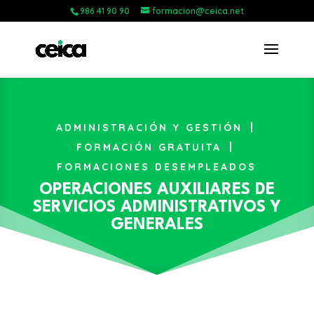
986 41 90 90
formacion@ceica.net
|
ADMINISTRACIÓN Y GESTIÓN
|
FORMACIÓN GRATUITA
FORMACIONES DESEMPLEADOS
OPERACIONES AUXILIARES DE
SERVICIOS ADMINISTRATIVOS Y
GENERALES