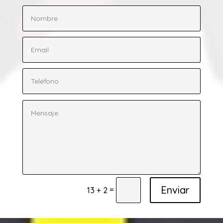
Enviar
=
13 + 2